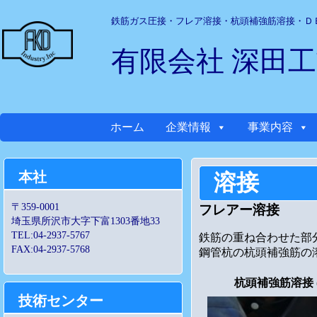
鉄筋ガス圧接・フレア溶接・杭頭補強筋溶接・Ｄ
有限会社 深田
ホーム
企業情報
事業内容
本社
溶接
〒359-0001
フレアー溶接
埼玉県所沢市大字下富1303番地33
TEL:04-2937-5767
鉄筋の重ね合わせた部
FAX:04-2937-5768
鋼管杭の杭頭補強筋の
杭頭補強筋溶接 
技術センター